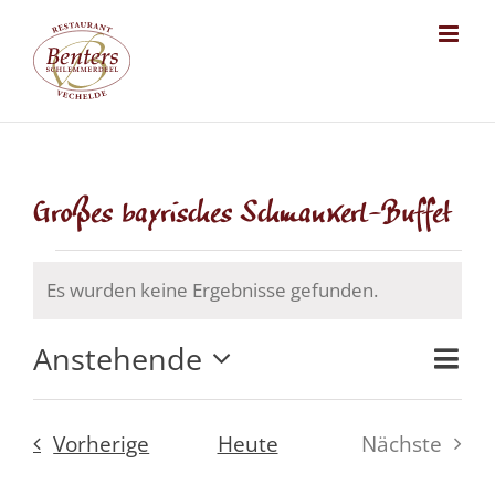
Skip
to
content
Großes bayrisches Schmankerl-Buffet
Veranstaltungen
Es wurden keine Ergebnisse gefunden.
Hinweis
Anstehende
Ansich
Veran
Zusa
Datum
Naviga
Ansi
auswählen.
Veranstaltungen
Vorherige
Heute
Nächste
Navig
Veransta