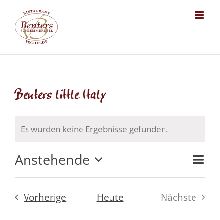
Skip
to
content
Benters little Italy
Veranstaltungen
Es wurden keine Ergebnisse gefunden.
Hinweis
Anstehende
Ansich
Veran
Zusa
Datum
Naviga
Ansi
auswählen.
Veranstaltungen
Vorherige
Heute
Nächste
Navig
Veransta