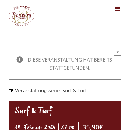
Skip
to
content
×
DIESE VERANSTALTUNG HAT BEREITS
STATTGEFUNDEN.
Veranstaltungsserie:
Surf & Turf
Surf & Turf
|
35,90€
14. Februar 2024 | 17:00