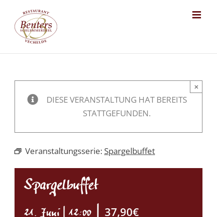
Skip
to
content
×
DIESE VERANSTALTUNG HAT BEREITS
STATTGEFUNDEN.
Veranstaltungsserie:
Spargelbuffet
Spargelbuffet
|
37,90€
21. Juni | 12:00