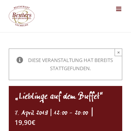
Skip
to
content
×
DIESE VERANSTALTUNG HAT BEREITS
STATTGEFUNDEN.
„Lieblinge auf dem Buffet“
|
7. April 2019 | 12:00
-
20:00
19,90€