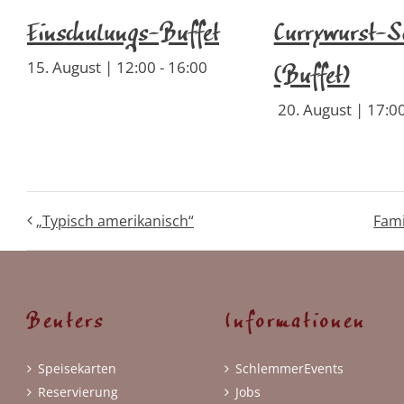
Einschulungs-Buffet
Currywurst-S
15. August | 12:00
-
16:00
(Buffet)
20. August | 17:0
„Typisch amerikanisch“
Fami
Benters
Informationen
Speisekarten
SchlemmerEvents
Reservierung
Jobs