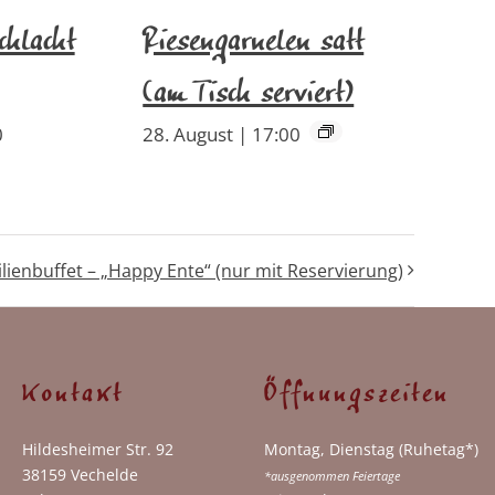
chlacht
Riesengarnelen satt
(am Tisch serviert)
0
28. August | 17:00
lienbuffet – „Happy Ente“ (nur mit Reservierung)
Kontakt
Öffnungszeiten
Hildesheimer Str. 92
Montag, Dienstag (Ruhetag*)
38159 Vechelde
*ausgenommen Feiertage