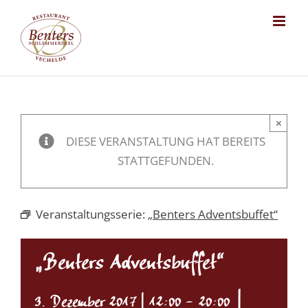
Skip
to
content
×
DIESE VERANSTALTUNG HAT BEREITS
STATTGEFUNDEN.
Veranstaltungsserie:
„Benters Adventsbuffet“
„Benters Adventsbuffet“
|
3. Dezember 2017 | 12:00
-
20:00